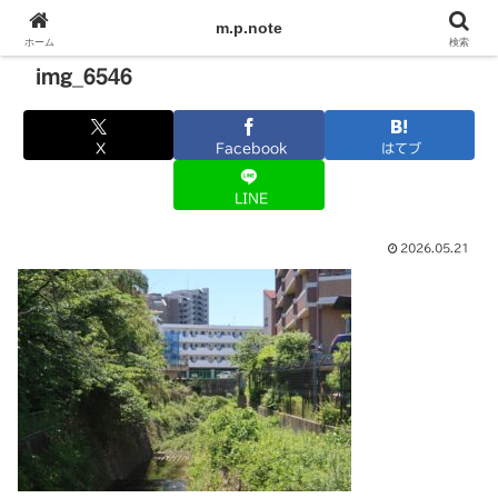
m.p.note
ホーム
検索
img_6546
X
Facebook
はてブ
LINE
2026.05.21